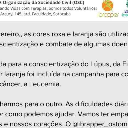
reiro,, as cores roxa e laranja são utiliz
nscientização e combate de algumas doen
ida para a conscientização do Lúpus, da F
r laranja foi incluída na campanha para c
 câncer, a Leucemia.
armos para o outro. As dificuldades diári
er como podemos ajudar. Vamos ter empat
s e nossos corações. O
@ibrapper_ostom