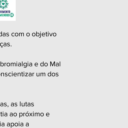
adas com o objetivo
ças.
ibromialgia e do Mal
onscientizar um dos
as, as lutas
ia ao próximo e
ia
apoia a