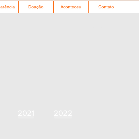
arência
Doação
Aconteceu
Contato
Visitante Nº
2021
2022