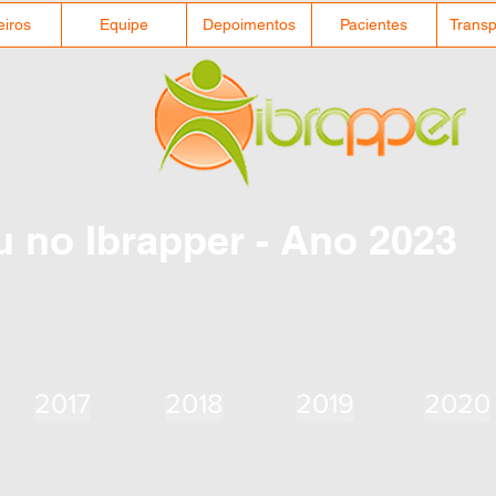
eiros
Equipe
Depoimentos
Pacientes
Transp
 no Ibrapper - Ano 2023
2017
2018
2019
2020